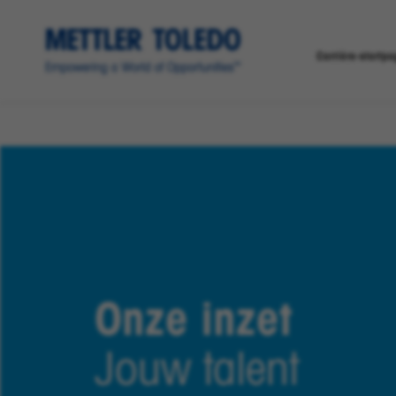
Carrière-startp
Onze inzet
Jouw talent