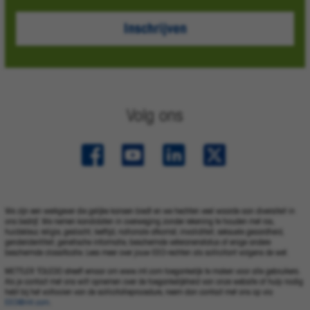
Inschrijven
Volg ons
We zijn een werkgever die gelijke kansen biedt en we hechten veel waarde aan diversiteit in
ons bedrijf. We nemen kandidaten in overweging zonder rekening te houden met ras,
huidskleur, religie, geslacht, leeftijd, nationale afkomst, invaliditeit, seksuele geaardheid,
genderidentiteit, genetische informatie, beschermde veteranenstatus of enige andere
beschermde classificatie. Lees meer over jouw EEO-rechten als sollicitant volgens de wet.
METTLER TOLEDO streeft ernaar om www.mt.com toegankelijk te maken voor alle gebruikers.
Als je contact met ons wilt opnemen over de toegankelijkheid van onze website of hulp nodig
hebt bij het voltooien van de sollicitatieprocedure, neem dan contact met ons op via
EEO@mt.com
.