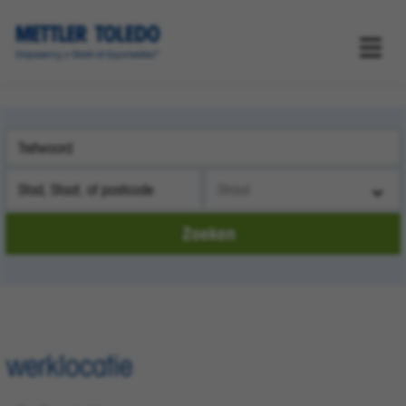
Zoeken op trefwoorden
Stad, Staat, of postcode
Zoekgebied
Zoeken
werklocatie