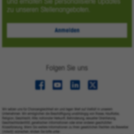
und erhalten Sie personalisierte Updates
zu unseren Stellenangeboten.
Anmelden
Folgen Sie uns
Wir setzen uns für Chancengleichheit ein und legen Wert auf Vielfalt in unserem
Unternehmen. Wir ermöglichen die Beschäftigung unabhängig von Rasse, Hautfarbe,
Religion, Geschlecht, Alter, nationaler Herkunft, Behinderung, sexueller Orientierung,
Geschlechtsidentität, genetischen Informationen oder einer anderen geschützten
Klassifizierung. Wenn Sie weitere Informationen zu Ihren gesetzlichen Rechten als Bewerber
(m/w/d) wünschen, klicken Sie bitte unter: