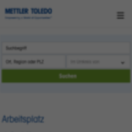
Suche mithilfe von Suchwörtern
Ort, Region oder PLZ
Umkreis für die Suche
Suchen
Arbeitsplatz