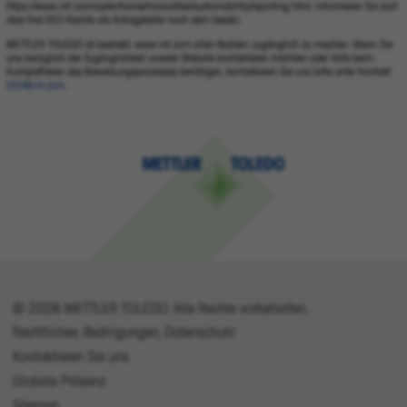
https://www.mt.com/us/en/home/microsites/sustainability/reporting.html. Informieren Sie sich
über Ihre EEO-Rechte als Antragsteller nach dem Gesetz.
METTLER TOLEDO ist bestrebt, www.mt.com allen Nutzern zugänglich zu machen. Wenn Sie
uns bezüglich der Zugänglichkeit unserer Website kontaktieren möchten oder Hilfe beim
Komplettieren des Bewerbungsprozesses benötigen, kontaktieren Sie uns bitte unter Kontakt
EEO@mt.com
.
© 2026 METTLER TOLEDO. Alle Rechte vorbehalten.
Rechtliches, Bedingungen, Datenschutz
Kontaktieren Sie uns
Globale Präsenz
Sitemap