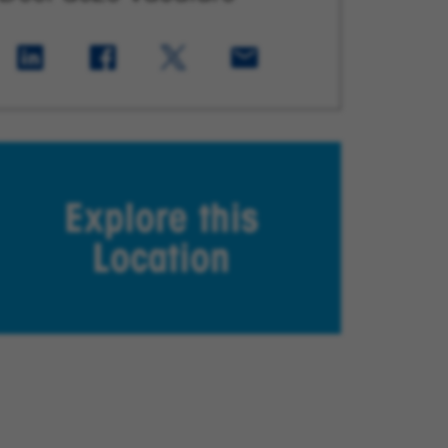
Explore this
Location