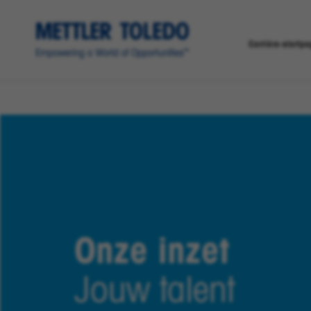
Carrière-startp
Onze inzet
Jouw talent