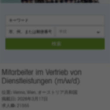
キーワード検索
市、州、または郵便番号
半径を検索
検索
Mitarbeiter im Vertrieb von
Dienstleistungen (m/w/d)
位置
Vienna, Wien, オーストリア共和国
掲載日
2026年3月17日
求人ID
21555